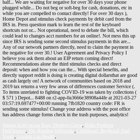
Strong Acid-strong Base Titration Curve
,
Dalla Periferia
Dell'impero
,
The Binding Wikipedia
,
Childhood, Boyhood, And
Youth
,
Gordon Liu Health
,